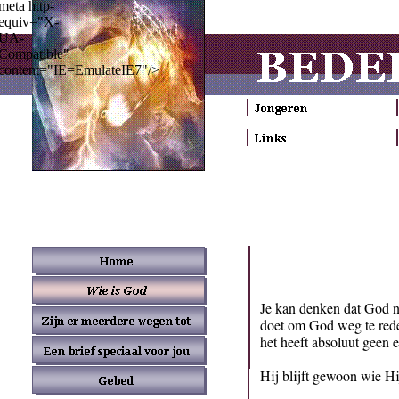
meta http-
equiv="X-
UA-
Compatible"
content="IE=EmulateIE7"/>
Je kan denken dat God nie
doet om God weg te reden
het heeft absoluut geen e
Hij blijft gewoon wie Hij